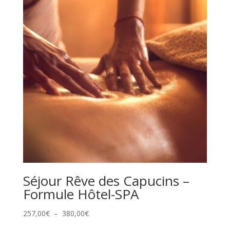
478,00€
Séjour Rêve des Capucins –
Formule Hôtel-SPA
Plage
257,00
€
–
380,00
€
de