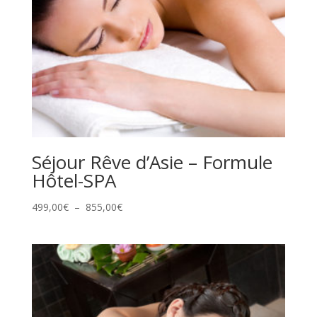
Séjour Rêve d’Asie – Formule
Hôtel-SPA
Plage
499,00
€
–
855,00
€
de
prix :
499,00€
à
855,00€