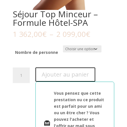
Séjour Top Minceur –
Formule Hôtel-SPA
Plage
1 362,00
€
–
2 099,00
€
de
prix :
1
Nombre de personne
362,00€
à
quantité
2
Ajouter au panier
de
099,00€
Séjour
Top
Vous pensez que cette
Minceur
prestation ou ce produit
-
est parfait pour un ami
Formule
ou un être cher ? Vous
Hôtel-
pouvez l'acheter et
SPA
l'offrir par mail sous