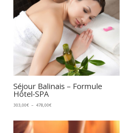
Séjour Balinais – Formule
Hôtel-SPA
Plage
303,00
€
–
478,00
€
de
prix :
303,00€
à