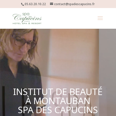
05.63.20.10.22
contact@spadescapucins.fr
Lecteur
vidéo
INSTITUT DE BEAUTÉ
À MONTAUBAN
SPA DES CAPUCINS