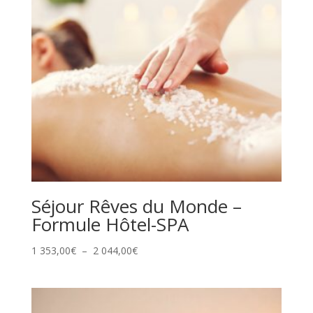
Séjour Rêves du Monde –
Formule Hôtel-SPA
Plage
1 353,00
€
–
2 044,00
€
de
prix :
1