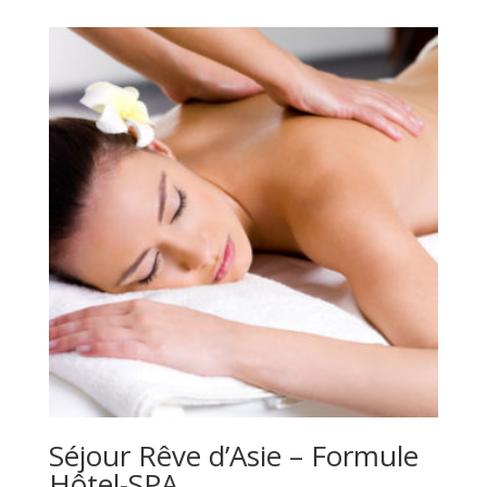
prix :
305,00€
à
505,00€
Séjour Rêve d’Asie – Formule
Hôtel-SPA