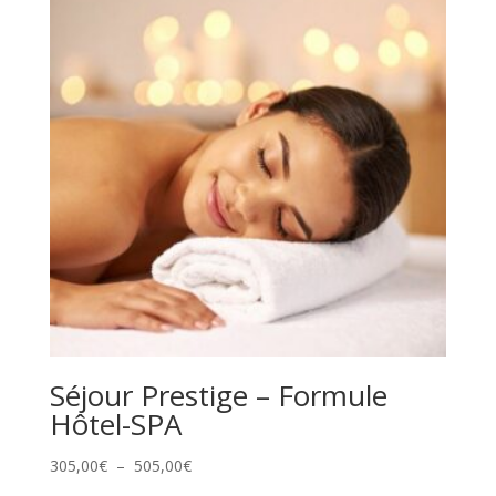
353,00€
à
2
044,00€
Séjour Prestige – Formule
Hôtel-SPA
Plage
305,00
€
–
505,00
€
de