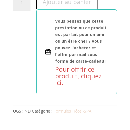
Ajouter au panier
de
Séjour
Rêve
Vous pensez que cette
de
prestation ou ce produit
Soie
est parfait pour un ami
-
ou un être cher ? Vous
Formule
pouvez l'acheter et
Hôtel-
l'offrir par mail sous
SPA
forme de carte-cadeau !
Pour offrir ce
produit, cliquez
ici.
UGS :
ND
Catégorie :
Formules Hôtel-SPA