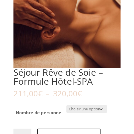
Séjour Rêve de Soie –
Formule Hôtel-SPA
Plage
211,00
€
–
320,00
€
de
prix :
211,00€
Nombre de personne
à
320,00€
quantité