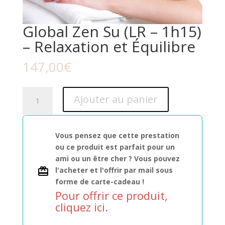
Global Zen Su (LR – 1h15)
– Relaxation et Équilibre
147,00
€
quantité
Ajouter au panier
de
Global
Zen
Vous pensez que cette prestation
Su
ou ce produit est parfait pour un
(LR
ami ou un être cher ? Vous pouvez
-
l'acheter et l'offrir par mail sous
1h15)
forme de carte-cadeau !
-
Pour offrir ce produit,
Relaxation
cliquez ici.
et
Équilibre