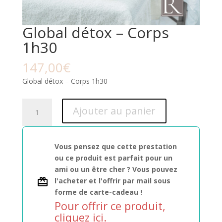
Global détox – Corps
1h30
147,00
€
Global détox – Corps 1h30
quantité
Ajouter au panier
de
Global
détox
Vous pensez que cette prestation
-
ou ce produit est parfait pour un
Corps
ami ou un être cher ? Vous pouvez
1h30
l'acheter et l'offrir par mail sous
forme de carte-cadeau !
Pour offrir ce produit,
cliquez ici.