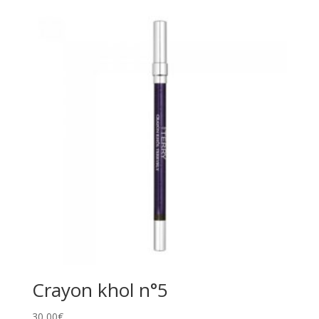
Crayon khol n°5
30,00
€