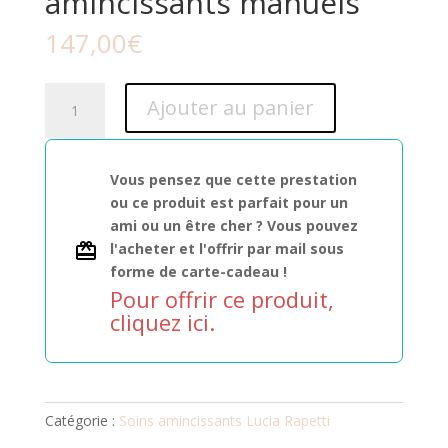
amincissants manuels
147,00
€
quantité
Ajouter au panier
de
Stretching
-
Vous pensez que cette prestation
Soins
ou ce produit est parfait pour un
amincissants
ami ou un être cher ? Vous pouvez
manuels
l'acheter et l'offrir par mail sous
forme de carte-cadeau !
Pour offrir ce produit,
cliquez ici.
Catégorie :
Soins amincissants Lucia Rapetti