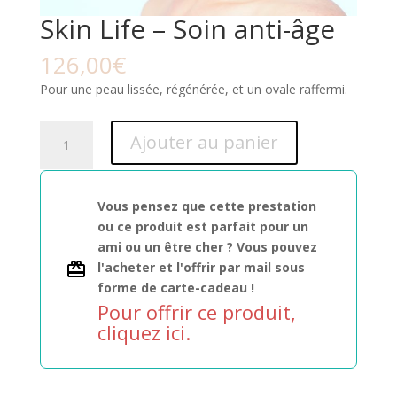
Skin Life – Soin anti-âge
126,00
€
Pour une peau lissée, régénérée, et un ovale raffermi.
quantité
Ajouter au panier
de
Skin
Life
Vous pensez que cette prestation
-
ou ce produit est parfait pour un
Soin
ami ou un être cher ? Vous pouvez
anti-
l'acheter et l'offrir par mail sous
âge
forme de carte-cadeau !
Pour offrir ce produit,
cliquez ici.