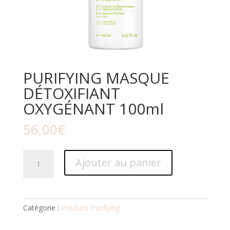
PURIFYING MASQUE
DÉTOXIFIANT
OXYGÉNANT 100ml
56,00
€
quantité
Ajouter au panier
de
PURIFYING
MASQUE
DÉTOXIFIANT
Catégorie :
Produits Purifying
OXYGÉNANT
100ml