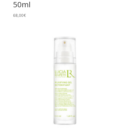
50ml
68,00
€