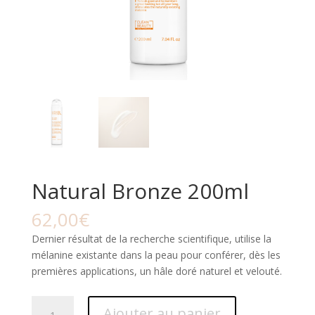
Natural Bronze 200ml
62,00
€
Dernier résultat de la recherche scientifique, utilise la
mélanine existante dans la peau pour conférer, dès les
premières applications, un hâle doré naturel et velouté.
quantité
Ajouter au panier