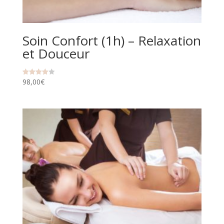
Soin Confort (1h) – Relaxation
et Douceur
98,00
€
Note
4.00
sur 5