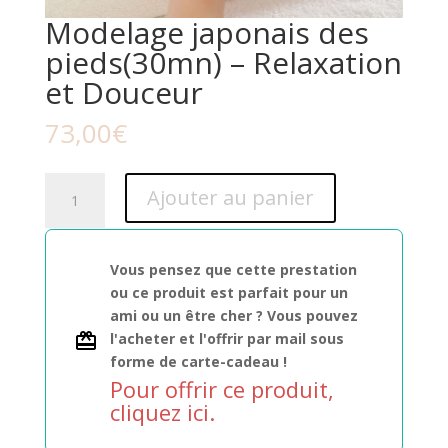
Modelage japonais des
pieds(30mn) – Relaxation
et Douceur
73,00
€
quantité
Ajouter au panier
de
Modelage
japonais
Vous pensez que cette prestation
des
ou ce produit est parfait pour un
pieds(30mn)
ami ou un être cher ? Vous pouvez
-
l'acheter et l'offrir par mail sous
Relaxation
forme de carte-cadeau !
et
Pour offrir ce produit,
Douceur
cliquez ici.