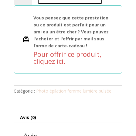
Maillot
intégral
Vous pensez que cette prestation
forfait
ou ce produit est parfait pour un
de
ami ou un être cher ? Vous pouvez
6
l'acheter et l'offrir par mail sous
séances
forme de carte-cadeau !
Pour offrir ce produit,
cliquez ici.
Catégorie :
Photo épilation femme lumière pulsée
Avis (0)
Avis