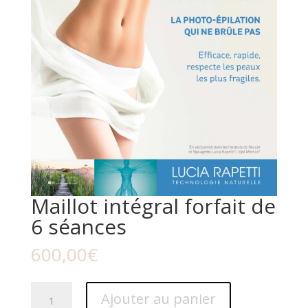
Maillot intégral forfait de
6 séances
600,00
€
quantité
Ajouter au panier
de