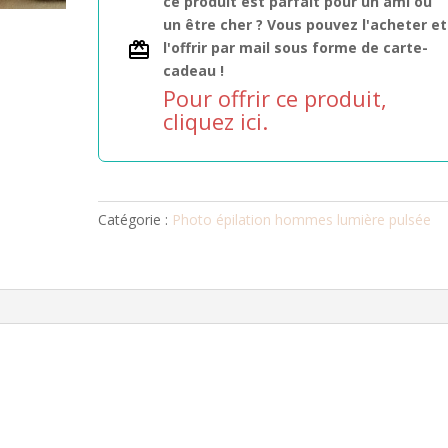
ce produit est parfait pour un ami ou
6
un être cher ? Vous pouvez l'acheter et
séances
l'offrir par mail sous forme de carte-
cadeau !
Pour offrir ce produit,
cliquez ici.
Catégorie :
Photo épilation hommes lumière pulsée