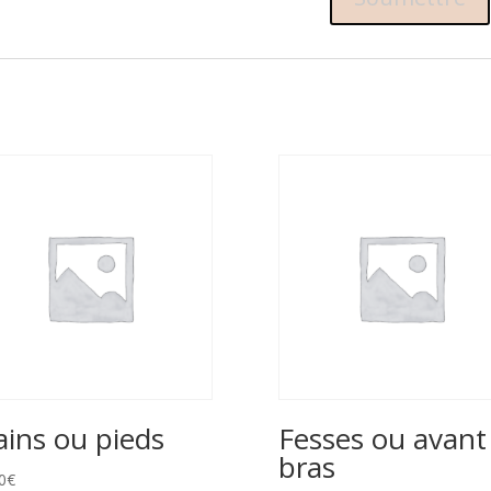
ins ou pieds
Fesses ou avant
bras
0
€