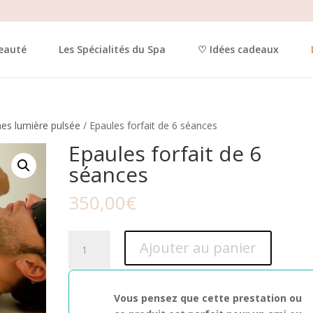
beauté
Les Spécialités du Spa
♡ Idées cadeaux
es lumière pulsée
/ Epaules forfait de 6 séances
Epaules forfait de 6
séances
350,00
€
quantité
Ajouter au panier
de
Epaules
forfait
Vous pensez que cette prestation ou
de