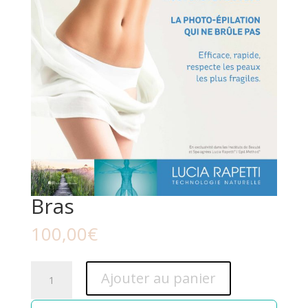
Bras
100,00
€
quantité
Ajouter au panier
de
Bras