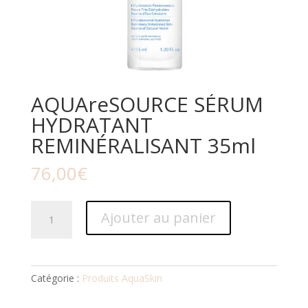
AQUAreSOURCE SÉRUM
HYDRATANT
REMINÉRALISANT 35ml
76,00
€
quantité
Ajouter au panier
de
AQUAreSOURCE
SÉRUM
HYDRATANT
Catégorie :
Produits AquaSkin
REMINÉRALISANT
35ml